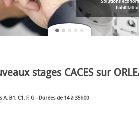
Solution économique et s
pour le passage de
Proximité
veaux stages CACES sur ORL
 A, B1, C1, F, G - Durées de 14 à 35h00