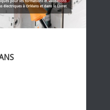
écurisé (organisme certifié par le MTES)
s QCM AIPR (attestation d'intervention à
 des Réseaux à Orléans et dans le Loiret
EANS