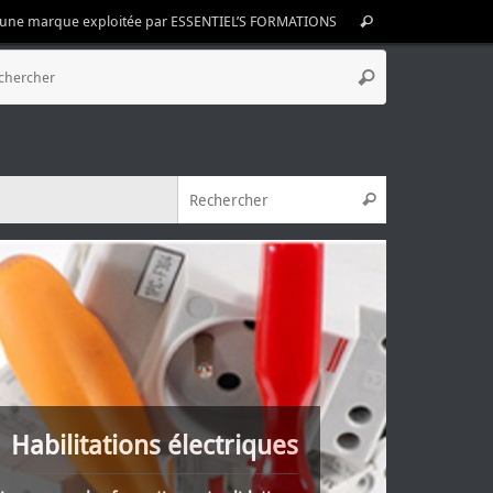
Recherche
MA une marque exploitée par ESSENTIEL’S FORMATIONS
Rechercher
pour
Recherche
:
Rechercher
pour
:
Recherche pou
Rechercher
testation d'Intervention a
proximité des Réseaux