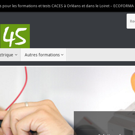
 pour les formations et tests CACES à Orléans et dans le Loiret – ECOFOR
ectrique
Autres formations
AIPR- At