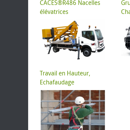
CACES®R486 Nacelles
Gru
élévatrices
Ch
Formation
R486 (nac
toutes cat
dans le Loi
En savoir +
Travail en Hauteur,
Echafaudage
Formatio
Travail en
démonta
d'échafau
dans le Loi