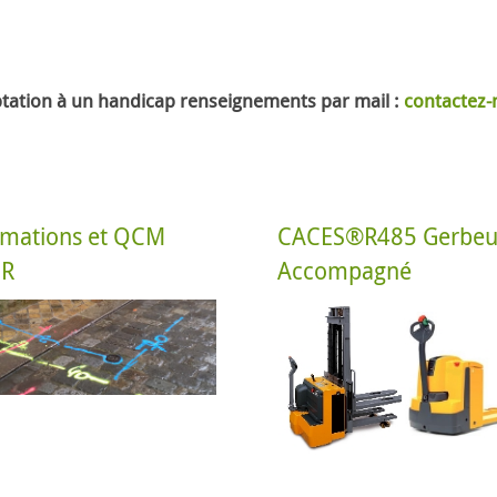
ptation à un handicap renseignements par mail :
contactez-
rmations et QCM
CACES®R485 Gerbeu
PR
Accompagné
Formation et passage des QCM
ation Qualité des
AIPR en Intra ou inter
entreprises à ORLEANS et dans
le lLOIRET
En savoir +