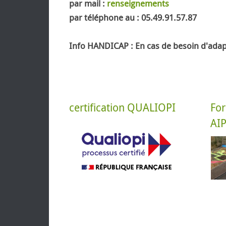
par mail :
renseignements
par téléphone au : 05.49.91.57.87
Info HANDICAP
: En cas de besoin d'ada
certification QUALIOPI
Fo
AI
Certific
formations
En savoir +