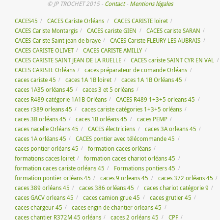
© JP TROCHET 2015 -
Contact
-
Mentions légales
CACES45
CACES Cariste Orléans
CACES CARISTE loiret
CACES Cariste Montargis
CACES cariste GIEN
CACES cariste SARAN
CACES Cariste Saint jean de braye
CACES Cariste FLEURY LES AUBRAIS
CACES CARISTE OLIVET
CACES CARISTE AMILLY
CACES CARISTE SAINT JEAN DE LA RUELLE
CACES cariste SAINT CYR EN VAL
CACES CARISTE Orléans
caces préparateur de comande Orléans
caces cariste 45
caces 1A 1B loiret
caces 1A 1B Orléans 45
caces 1A35 orléans 45
caces 3 et 5 orléans
caces R489 catégorie 1A1B Orléans
CACES R489 1+3+5 orleans 45
caces r389 orleans 45
caces cariste catégories 1+3+5 orléans
caces 3B orléans 45
caces 1B orléans 45
caces PEMP
caces nacelle Orléans 45
CACES électriciens
caces 3A orleans 45
caces 1A orléans 45
CACES pontier avec télécommande 45
caces pontier orléans 45
formation caces orléans
formations caces loiret
formation caces chariot orléans 45
formation caces cariste orléans 45
Formations pontiers 45
formation pontier orléans 45
caces 9 orleans 45
caces 372 orléans 45
caces 389 orléans 45
caces 386 orléans 45
caces chariot catégorie 9
caces GACV orleans 45
caces camion grue 45
caces grutier 45
caces chargeur 45
caces engin de chantier orleans 45
caces chantier R372M 45 orléans
caces 2 orléans 45
CPF