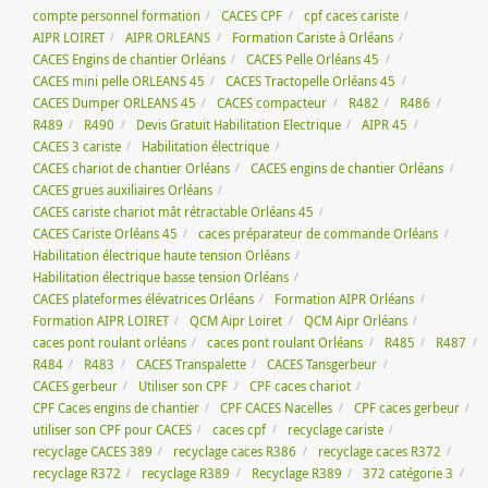
compte personnel formation
CACES CPF
cpf caces cariste
AIPR LOIRET
AIPR ORLEANS
Formation Cariste à Orléans
CACES Engins de chantier Orléans
CACES Pelle Orléans 45
CACES mini pelle ORLEANS 45
CACES Tractopelle Orléans 45
CACES Dumper ORLEANS 45
CACES compacteur
R482
R486
R489
R490
Devis Gratuit Habilitation Electrique
AIPR 45
CACES 3 cariste
Habilitation électrique
CACES chariot de chantier Orléans
CACES engins de chantier Orléans
CACES grues auxiliaires Orléans
CACES cariste chariot mât rétractable Orléans 45
CACES Cariste Orléans 45
caces préparateur de commande Orléans
Habilitation électrique haute tension Orléans
Habilitation électrique basse tension Orléans
CACES plateformes élévatrices Orléans
Formation AIPR Orléans
Formation AIPR LOIRET
QCM Aipr Loiret
QCM Aipr Orléans
caces pont roulant orléans
caces pont roulant Orléans
R485
R487
R484
R483
CACES Transpalette
CACES Tansgerbeur
CACES gerbeur
Utiliser son CPF
CPF caces chariot
CPF Caces engins de chantier
CPF CACES Nacelles
CPF caces gerbeur
utiliser son CPF pour CACES
caces cpf
recyclage cariste
recyclage CACES 389
recyclage caces R386
recyclage caces R372
recyclage R372
recyclage R389
Recyclage R389
372 catégorie 3