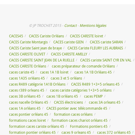
© JP TROCHET 2015 -
Contact
-
Mentions légales
CACES45
CACES Cariste Orléans
CACES CARISTE loiret
CACES Cariste Montargis
CACES cariste GIEN
CACES cariste SARAN
CACES Cariste Saint jean de braye
CACES Cariste FLEURY LES AUBRAIS
CACES CARISTE OLIVET
CACES CARISTE AMILLY
CACES CARISTE SAINT JEAN DE LA RUELLE
CACES cariste SAINT CYR EN VAL
CACES CARISTE Orléans
caces préparateur de comande Orléans
caces cariste 45
caces 1A 1B loiret
caces 1A 1B Orléans 45
caces 1A35 orléans 45
caces 3 et 5 orléans
caces R489 catégorie 1A1B Orléans
CACES R489 1+3+5 orleans 45
caces r389 orleans 45
caces cariste catégories 1+3+5 orléans
caces 3B orléans 45
caces 1B orléans 45
caces PEMP
caces nacelle Orléans 45
CACES électriciens
caces 3A orleans 45
caces 1A orléans 45
CACES pontier avec télécommande 45
caces pontier orléans 45
formation caces orléans
formations caces loiret
formation caces chariot orléans 45
formation caces cariste orléans 45
Formations pontiers 45
formation pontier orléans 45
caces 9 orleans 45
caces 372 orléans 45