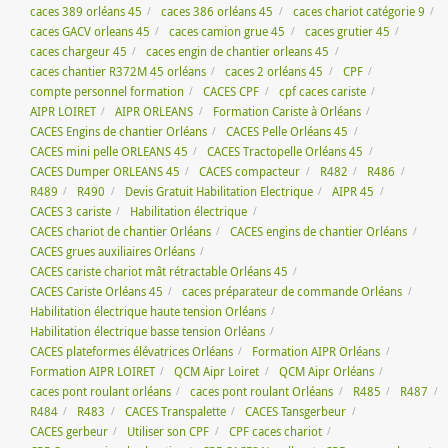
caces 389 orléans 45
caces 386 orléans 45
caces chariot catégorie 9
caces GACV orleans 45
caces camion grue 45
caces grutier 45
caces chargeur 45
caces engin de chantier orleans 45
caces chantier R372M 45 orléans
caces 2 orléans 45
CPF
compte personnel formation
CACES CPF
cpf caces cariste
AIPR LOIRET
AIPR ORLEANS
Formation Cariste à Orléans
CACES Engins de chantier Orléans
CACES Pelle Orléans 45
CACES mini pelle ORLEANS 45
CACES Tractopelle Orléans 45
CACES Dumper ORLEANS 45
CACES compacteur
R482
R486
R489
R490
Devis Gratuit Habilitation Electrique
AIPR 45
CACES 3 cariste
Habilitation électrique
CACES chariot de chantier Orléans
CACES engins de chantier Orléans
CACES grues auxiliaires Orléans
CACES cariste chariot mât rétractable Orléans 45
CACES Cariste Orléans 45
caces préparateur de commande Orléans
Habilitation électrique haute tension Orléans
Habilitation électrique basse tension Orléans
CACES plateformes élévatrices Orléans
Formation AIPR Orléans
Formation AIPR LOIRET
QCM Aipr Loiret
QCM Aipr Orléans
caces pont roulant orléans
caces pont roulant Orléans
R485
R487
R484
R483
CACES Transpalette
CACES Tansgerbeur
CACES gerbeur
Utiliser son CPF
CPF caces chariot