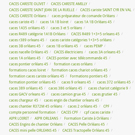
CACES CARISTE OLIVET
CACES CARISTE AMILLY
CACES CARISTE SAINT JEAN DE LA RUELLE
CACES cariste SAINT CYR EN VAL
CACES CARISTE Orléans
caces préparateur de comande Orléans
caces cariste 45
caces 1A 1B loiret
caces 1A 1B Orléans 45
caces 1A35 orléans 45
caces 3 et 5 orléans
caces R489 catégorie 1A1B Orléans
CACES R489 1+3+5 orleans 45
caces r389 orleans 45
caces cariste catégories 1+3+5 orléans
caces 3B orléans 45
caces 1B orléans 45
caces PEMP
caces nacelle Orléans 45
CACES électriciens
caces 3A orleans 45
caces 1A orléans 45
CACES pontier avec télécommande 45
caces pontier orléans 45
formation caces orléans
formations caces loiret
formation caces chariot orléans 45
formation caces cariste orléans 45
Formations pontiers 45
formation pontier orléans 45
caces 9 orleans 45
caces 372 orléans 45
caces 389 orléans 45
caces 386 orléans 45
caces chariot catégorie 9
caces GACV orleans 45
caces camion grue 45
caces grutier 45
caces chargeur 45
caces engin de chantier orleans 45
caces chantier R372M 45 orléans
caces 2 orléans 45
CPF
compte personnel formation
CACES CPF
cpf caces cariste
AIPR LOIRET
AIPR ORLEANS
Formation Cariste à Orléans
CACES Engins de chantier Orléans
CACES Pelle Orléans 45
CACES mini pelle ORLEANS 45
CACES Tractopelle Orléans 45