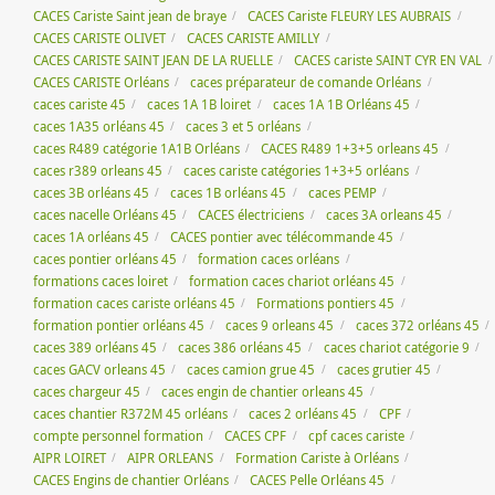
CACES Cariste Saint jean de braye
CACES Cariste FLEURY LES AUBRAIS
CACES CARISTE OLIVET
CACES CARISTE AMILLY
CACES CARISTE SAINT JEAN DE LA RUELLE
CACES cariste SAINT CYR EN VAL
CACES CARISTE Orléans
caces préparateur de comande Orléans
caces cariste 45
caces 1A 1B loiret
caces 1A 1B Orléans 45
caces 1A35 orléans 45
caces 3 et 5 orléans
caces R489 catégorie 1A1B Orléans
CACES R489 1+3+5 orleans 45
caces r389 orleans 45
caces cariste catégories 1+3+5 orléans
caces 3B orléans 45
caces 1B orléans 45
caces PEMP
caces nacelle Orléans 45
CACES électriciens
caces 3A orleans 45
caces 1A orléans 45
CACES pontier avec télécommande 45
caces pontier orléans 45
formation caces orléans
formations caces loiret
formation caces chariot orléans 45
formation caces cariste orléans 45
Formations pontiers 45
formation pontier orléans 45
caces 9 orleans 45
caces 372 orléans 45
caces 389 orléans 45
caces 386 orléans 45
caces chariot catégorie 9
caces GACV orleans 45
caces camion grue 45
caces grutier 45
caces chargeur 45
caces engin de chantier orleans 45
caces chantier R372M 45 orléans
caces 2 orléans 45
CPF
compte personnel formation
CACES CPF
cpf caces cariste
AIPR LOIRET
AIPR ORLEANS
Formation Cariste à Orléans
CACES Engins de chantier Orléans
CACES Pelle Orléans 45