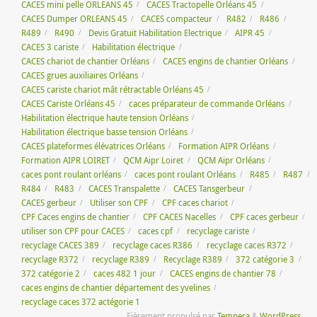
CACES mini pelle ORLEANS 45
CACES Tractopelle Orléans 45
CACES Dumper ORLEANS 45
CACES compacteur
R482
R486
R489
R490
Devis Gratuit Habilitation Electrique
AIPR 45
CACES 3 cariste
Habilitation électrique
CACES chariot de chantier Orléans
CACES engins de chantier Orléans
CACES grues auxiliaires Orléans
CACES cariste chariot mât rétractable Orléans 45
CACES Cariste Orléans 45
caces préparateur de commande Orléans
Habilitation électrique haute tension Orléans
Habilitation électrique basse tension Orléans
CACES plateformes élévatrices Orléans
Formation AIPR Orléans
Formation AIPR LOIRET
QCM Aipr Loiret
QCM Aipr Orléans
caces pont roulant orléans
caces pont roulant Orléans
R485
R487
R484
R483
CACES Transpalette
CACES Tansgerbeur
CACES gerbeur
Utiliser son CPF
CPF caces chariot
CPF Caces engins de chantier
CPF CACES Nacelles
CPF caces gerbeur
utiliser son CPF pour CACES
caces cpf
recyclage cariste
recyclage CACES 389
recyclage caces R386
recyclage caces R372
recyclage R372
recyclage R389
Recyclage R389
372 catégorie 3
372 catégorie 2
caces 482 1 jour
CACES engins de chantier 78
caces engins de chantier département des yvelines
recyclage caces 372 actégorie 1
Fièrement propulsé par
Tempera
&
WordPress.